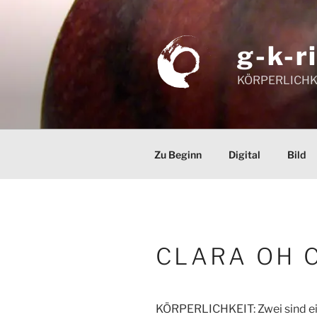
Zum
Inhalt
springen
g-k-r
KÖRPERLICHK
Zu Beginn
Digital
Bild
CLARA OH 
KÖRPERLICHKEIT: Zwei sind ei