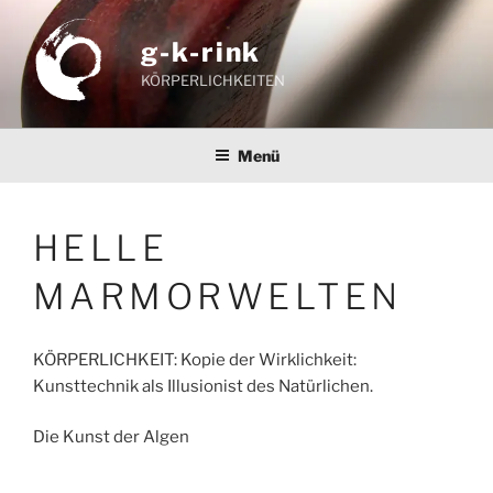
Zum
Inhalt
g-k-rink
springen
KÖRPERLICHKEITEN
Menü
HELLE
MARMORWELTEN
KÖRPERLICHKEIT: Kopie der Wirklichkeit:
Kunsttechnik als Illusionist des Natürlichen.
Die Kunst der Algen